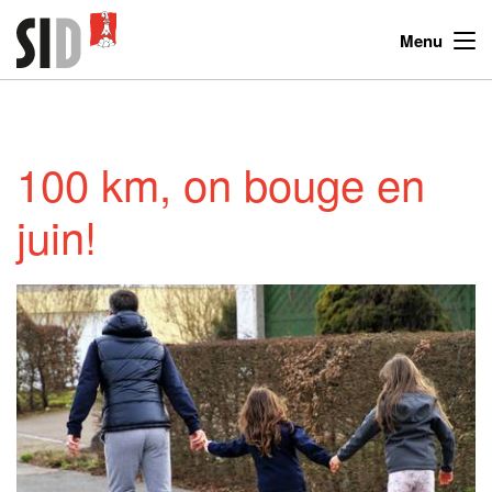
Menu
100 km, on bouge en
juin!