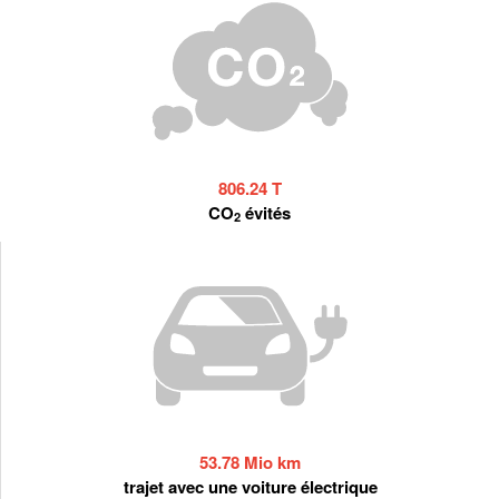
806.24 T
CO
évités
2
53.78 Mio km
trajet avec une voiture électrique