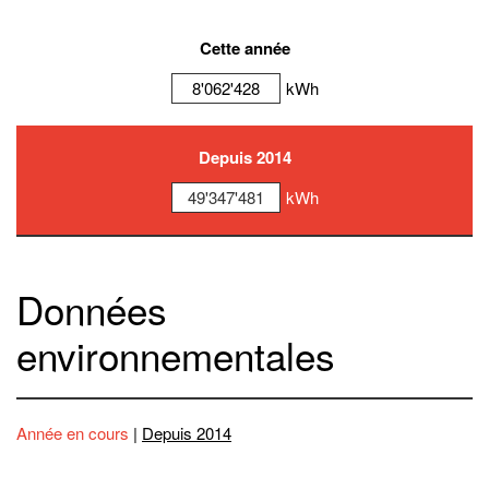
Cette année
8'062'428
kWh
Depuis 2014
49'347'481
kWh
Données
environnementales
Année en cours
|
Depuis 2014