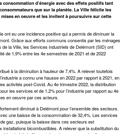
la consommation d’énergie avec des effets positifs tant
nsommateurs que sur la planète. La Ville félicite les
ises en oeuvre et les invitent à poursuivre sur cette
ie ont eu une incidence positive qui a permis de diminuer la
elémont. Grâce aux efforts communs consentis par les ménages
e la Ville, les Services industriels de Delémont (SID) ont
cité de 1,9% entre les 4e semestres de 2021 et de 2022
ribué à la diminution à hauteur de 7,4%. A relever toutefois
 l’industrie a connu une hausse en 2022 par rapport à 2021, en
s activités post-Covid. Au 4e trimestre 2022, la distribution
our les services et de 1,2% pour l’industrie par rapport au 4e
es en oeuvre par ces acteurs.
 fortement diminué à Delémont pour l’ensemble des secteurs.
 avec une baisse de la consommation de 32,4%. Les services
ns de gaz, puisque la baisse dans ces secteurs est
stallations bicombustibles. A relever que la substitution du