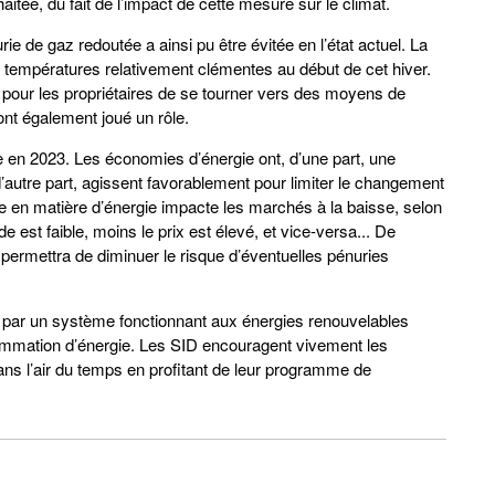
itée, du fait de l’impact de cette mesure sur le climat.
ie de gaz redoutée a ainsi pu être évitée en l’état actuel. La
températures relativement clémentes au début de cet hiver.
t pour les propriétaires de se tourner vers des moyens de
ont également joué un rôle.
ée en 2023. Les économies d’énergie ont, d’une part, une
 d’autre part, agissent favorablement pour limiter le changement
de en matière d’énergie impacte les marchés à la baisse, selon
e est faible, moins le prix est élevé, et vice-versa... De
ermettra de diminuer le risque d’éventuelles pénuries
 par un système fonctionnant aux énergies renouvelables
sommation d’énergie. Les SID encouragent vivement les
dans l’air du temps en profitant de leur programme de