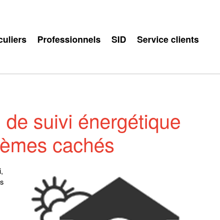
culiers
Professionnels
SID
Service clients
l de suivi énergétique
blèmes cachés
,
ns