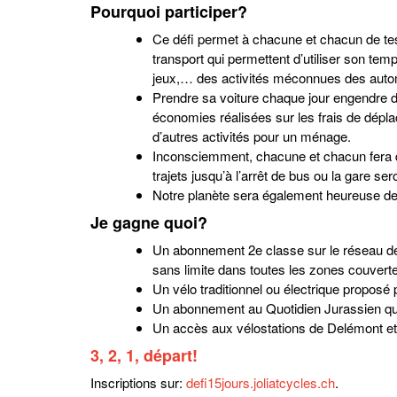
Pourquoi participer?
Ce défi permet à chacune et chacun de tes
transport qui permettent d’utiliser son tem
jeux,… des activités méconnues des autom
Prendre sa voiture chaque jour engendre d
économies réalisées sur les frais de dépl
d’autres activités pour un ménage.
Inconsciemment, chacune et chacun fera de 
trajets jusqu’à l’arrêt de bus ou la gare ser
Notre planète sera également heureuse de 
Je gagne quoi?
Un abonnement 2e classe sur le réseau de
sans limite dans toutes les zones couver
Un vélo traditionnel ou électrique proposé 
Un abonnement au Quotidien Jurassien qui
Un accès aux vélostations de Delémont et
3, 2, 1, départ!
Inscriptions sur:
defi15jours.joliatcycles.ch
.