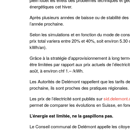
plein fouet les effets des problèmes techniques et gé
énergétiques cet hiver.
Après plusieurs années de baisse ou de stabilité des p
l’année prochaine.
Selon les simulations et en fonction du mode de con
prix total variera entre 20% et 40%, soit environ 5.
kWh/an).
Grâce à la stratégie d’approvisionnement à long ter
être limitées par rapport aux prix actuels de l’électric
août, à environ chf 1.– /kWh.
Les Autorités de Delémont rappellent que les tarifs 
prochaine, ils sont proches des pratiques régionales.
Les prix de l’électricité sont publiés sur
sid.delemont.
permet de comparer les évolutions en Suisse, en fon
L’énergie est limitée, ne la gaspillons pas.
Le Conseil communal de Delémont appelle les citoyen