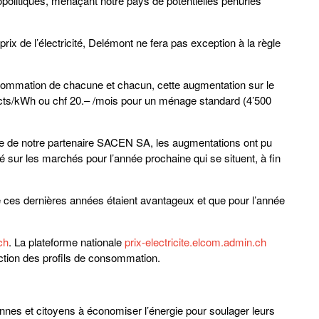
opolitiques, menaçant notre pays de potentielles pénuries
rix de l’électricité, Delémont ne fera pas exception à la règle
sommation de chacune et chacun, cette augmentation sur le
30 cts/kWh ou chf 20.– /mois pour un ménage standard (4’500
me de notre partenaire SACEN SA, les augmentations ont pu
ité sur les marchés pour l’année prochaine qui se situent, à fin
de ces dernières années étaient avantageux et que pour l’année
ch
. La plateforme nationale
prix-electricite.elcom.admin.ch
ction des profils de consommation.
nes et citoyens à économiser l’énergie pour soulager leurs