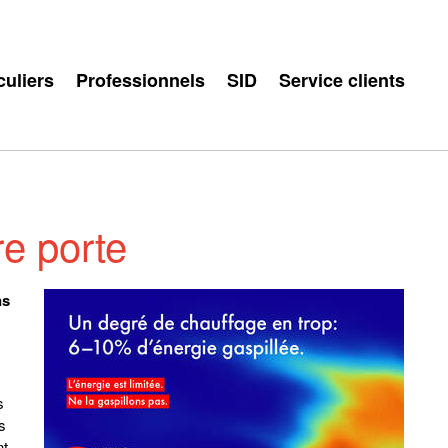
culiers
Professionnels
SID
Service clients
re porte
ns
s
s
nt