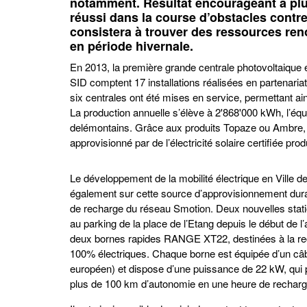
notamment. Résultat encourageant à plus
réussi dans la course d’obstacles contre
consistera à trouver des ressources ren
en période hivernale.
En 2013, la première grande centrale photovoltaique éta
SID comptent 17 installations réalisées en partenariat
six centrales ont été mises en service, permettant ain
La production annuelle s’élève à 2'868'000 kWh, l’é
delémontains. Grâce aux produits Topaze ou Ambre, l
approvisionné par de l’électricité solaire certifiée pro
Le développement de la mobilité électrique en Ville 
également sur cette source d’approvisionnement dura
de recharge du réseau Smotion. Deux nouvelles stati
au parking de la place de l’Etang depuis le début de l’a
deux bornes rapides RANGE XT22, destinées à la re
100% électriques. Chaque borne est équipée d’un câ
européen) et dispose d’une puissance de 22 kW, qui
plus de 100 km d’autonomie en une heure de recharg