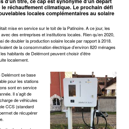
 d’un titre, ce cap est synonyme d’un départ
 le réchauffement climatique. Le prochain défi
ouvelables locales complémentaires au solaire
it mise en service sur le toit de la Patinoire. A ce jour, les
 avec des entreprises et institutions locales. Rien qu’en 2020,
si de doubler la production solaire locale par rapport à 2018.
quivalent de la consommation électrique d’environ 820 ménages
es habitants de Delémont peuvent choisir d’être
duite localement.
de Delémont se base
ble pour les stations
ons sont en service
nnée. Il s’agit de
charge de véhicules
ble CCS (standard
 permet de récupérer
e.