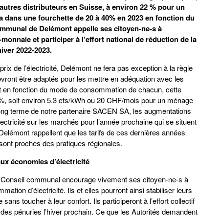
’autres distributeurs en Suisse, à environ 22 % pour un
 dans une fourchette de 20 à 40% en 2023 en fonction du
mmunal de Delémont appelle ses citoyen-ne-s à
monnaie et participer à l’effort national de réduction de la
iver 2022-2023.
rix de l’électricité, Delémont ne fera pas exception à la règle
 devront être adaptés pour les mettre en adéquation avec les
 et en fonction du mode de consommation de chacun, cette
 40%, soit environ 5.3 cts/kWh ou 20 CHF/mois pour un ménage
long terme de notre partenaire SACEN SA, les augmentations
électricité sur les marchés pour l’année prochaine qui se situent
elémont rappellent que les tarifs de ces dernières années
 sont proches des pratiques régionales.
ux économies d’électricité
s le Conseil communal encourage vivement ses citoyen-ne-s à
tion d’électricité. Ils et elles pourront ainsi stabiliser leurs
ns toucher à leur confort. Ils participeront à l’effort collectif
 des pénuries l’hiver prochain. Ce que les Autorités demandent