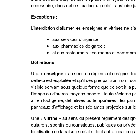
nécessaire, dans cette situation, un délai transitoire 
Exceptions :
L’interdiction d’allumer les enseignes et vitrines ne s’
aux services d’urgence ;
aux pharmacies de garde ;
et aux restaurants, tea-rooms et commerce
Définitions :
Une
« enseigne »
au sens du règlement désigne : tout
celle-ci est exploitée et qu’il désigne par son nom, so
visible servant sous quelque forme que ce soit à la pub
l’image ou d’autres moyens encore ; toute réclame p
air en tout genre, définitives ou temporaires ; les pa
panneaux d’affichage et les réclames projetées sur l
Une
« vitrine »
au sens du présent règlement désigne
culturels, sportifs ou touristiques, publiques ou privé
localisation de la raison sociale ; tout autre local ou