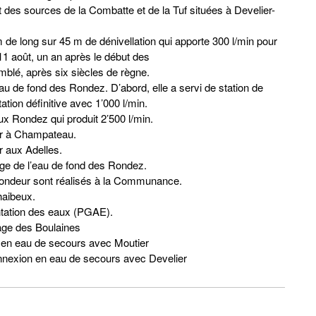
t des sources de la Combatte et de la Tuf situées à Develier-
 de long sur 45 m de dénivellation qui apporte 300 l/min pour
11 août, un an après le début des
omblé, après six siècles de règne.
u de fond des Rondez. D’abord, elle a servi de station de
ion définitive avec 1’000 l/min.
ux Rondez qui produit 2’500 l/min.
ir à Champateau.
r aux Adelles.
ge de l’eau de fond des Rondez.
ofondeur sont réalisés à la Communance.
haibeux.
entation des eaux (PGAE).
age des Boulaines
n en eau de secours avec Moutier
onnexion en eau de secours avec Develier