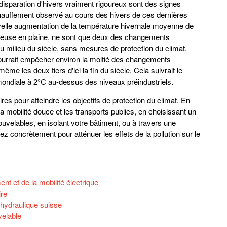
isparation d'hivers vraiment rigoureux sont des signes
hauffement observé au cours des hivers de ces dernières
velle augmentation de la température hivernale moyenne de
igeuse en plaine, ne sont que deux des changements
au milieu du siècle, sans mesures de protection du climat.
ourrait empêcher environ la moitié des changements
me les deux tiers d'ici la fin du siècle. Cela suivrait le
 mondiale à 2°C au-dessus des niveaux préindustriels.
s pour atteindre les objectifs de protection du climat. En
 mobilité douce et les transports publics, en choisissant un
velables, en isolant votre bâtiment, ou à travers une
ez concrètement pour atténuer les effets de la pollution sur le
t et de la mobilité électrique
ire
d’hydraulique suisse
velable