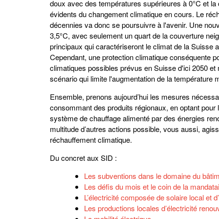
doux avec des températures supérieures à 0°C et la d
évidents du changement climatique en cours. Le réc
décennies va donc se poursuivre à l'avenir. Une nou
3,5°C, avec seulement un quart de la couverture ne
principaux qui caractériseront le climat de la Suisse 
Cependant, une protection climatique conséquente p
climatiques possibles prévus en Suisse d'ici 2050 et mê
scénario qui limite l'augmentation de la température
Ensemble, prenons aujourd’hui les mesures nécessaire
consommant des produits régionaux, en optant pour la
système de chauffage alimenté par des énergies renou
multitude d’autres actions possible, vous aussi, agiss
réchauffement climatique.
Du concret aux SID :
Les subventions dans le domaine du bâtimen
Les défis du mois et le coin de la mandata
L’électricité composée de solaire local et 
Les productions locales d’électricité renou
La mobilité électrique